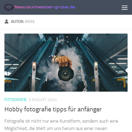
Zum Inhalt springen
AUTOR:
ROSE
FOTOGRAFIE
5 AUGUST 2024
Hobby fotografie tipps für anfänger
Fotografie ist nicht nur eine Kunstform, sondern auch eine
Möglichkeit, die Welt um uns herum aus einer neuen