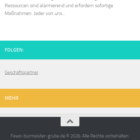
Ressourcen sind alarmierend und erfordern sofortige
Maßnahmen. Jeder von uns...
FOLGEN:
Geschäftspartner
MEHR
Fewo-burmeister-grube.de © 2026. Alle Rechte vorbehalten.